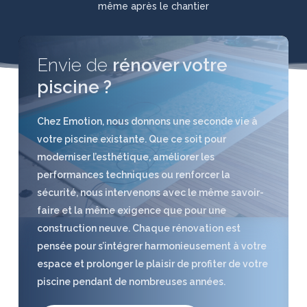
même
après le chantier
Envie de
rénover votre
piscine ?
Chez Emotion, nous donnons une seconde vie à
votre piscine existante. Que ce soit pour
moderniser l’esthétique, améliorer les
performances techniques ou renforcer la
sécurité, nous intervenons avec le même savoir-
faire et la même exigence que pour une
construction neuve. Chaque rénovation est
pensée pour s’intégrer harmonieusement à votre
espace et prolonger le plaisir de profiter de votre
piscine pendant de nombreuses années.