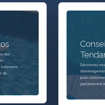
Consei
tos
Tenda
rs des
s :
Découvrez nos 
 extérieurs
d’aménagement
ce de
pour concevoir
parfaitement i