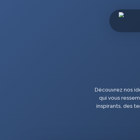
Skip
to
main
content
Découvrez nos idée
qui vous ressemb
inspirants, des t