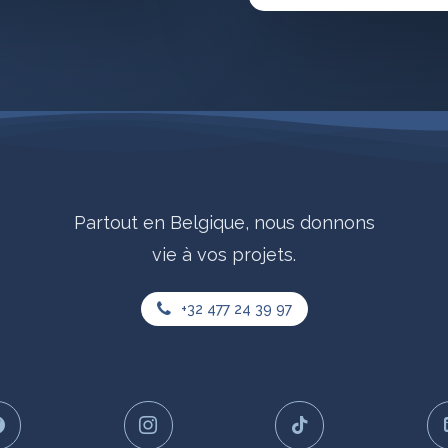
Partout
en
Belgique,
nous
donnons
vie
à
vos
projets.
+32 477 24 39 97